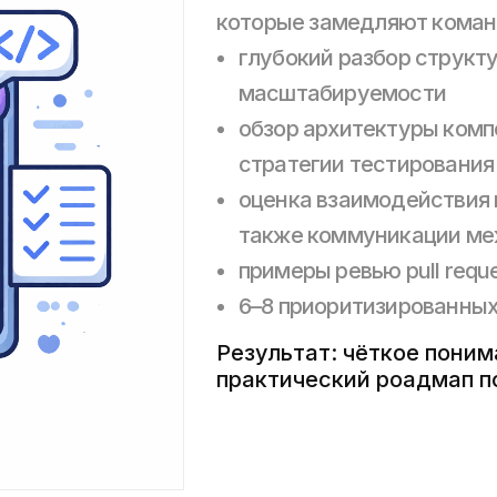
которые замедляют коман
глубокий разбор структ
масштабируемости
обзор архитектуры комп
стратегии тестирования
оценка взаимодействия 
также коммуникации м
примеры ревью pull requ
6–8 приоритизированны
Результат: чёткое пони
практический роадмап п