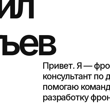
ил
тьев
Привет. Я — фро
консультант по
помогаю команд
разработку фрон