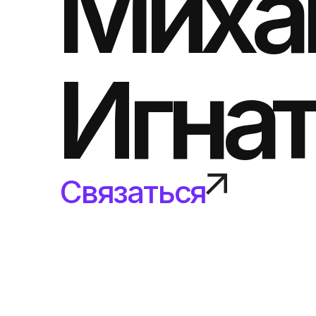
Миха
Игна
Связаться