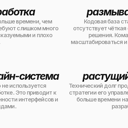
работка
размыва
ольше времени, чем
Кодовая база ст
ебуют слишком много
отсутствует чёткая
сказуемыми и плохо
решения. Кома
.
масштабироваться и 
айн-система
растущий
 не используется
Технический долг про
отке. Это приводит к
стратегии его управл
нности интерфейсов и
больше времени на
ндами.
разра