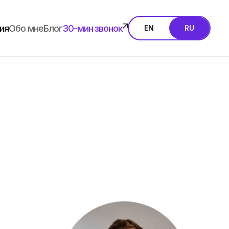
ия
Обо мне
Блог
30-мин звонок
EN
RU